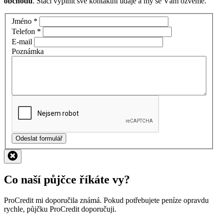
obchodu
. Stačí vyplnit své kontaktní údaje a my se Vám ozveme.
Jméno
*
Telefon
*
E-mail
Poznámka
Odeslat formulář
Co naší půjčce říkáte vy?
ProCredit mi doporučila známá. Pokud potřebujete peníze opravdu
rychle, půjčku ProCredit doporučuji.