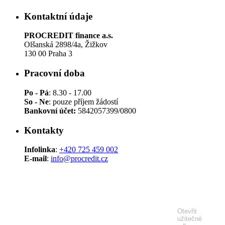
Kontaktní údaje
PROCREDIT finance a.s.
Olšanská 2898/4a, Žižkov
130 00 Praha 3
Pracovní doba
Po - Pá
: 8.30 - 17.00
So - Ne
: pouze příjem žádostí
Bankovní účet:
5842057399/0800
Kontakty
Infolinka
:
+420 725 459 002
E-mail
:
info@procredit.cz
Web Procredit se zaměřuje na sbírání kontaktních údajů zájemců o
spotřebitelské půjčky. Spol. PROCREDIT finance a.s. neposkytuje ani
nezprostředkovává spotřebitelské úvěry. Půjčky pro podnikatele, OSVČ a
živnostníky přímo poskytuje spol. PROCREDIT finance a.s. Reprezentativní
příklad: Půjčka ve výši 5 000 Kč se splatností 30 dní, RPSN: 2339%, Úroková
Otevřit
sazba 359.98 % p.a, celkem zaplatíte 6500 Kč.
užitečné