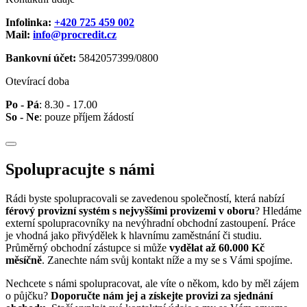
Infolinka:
+420 725 459 002
Mail:
info@procredit.cz
Bankovní účet:
5842057399/0800
Otevírací doba
Po - Pá
: 8.30 - 17.00
So - Ne
: pouze příjem žádostí
Spolupracujte s námi
Rádi byste spolupracovali se zavedenou společností, která nabízí
férový provizní systém s nejvyššími provizemi v oboru
? Hledáme
externí spolupracovníky na nevýhradní obchodní zastoupení. Práce
je vhodná jako přivýdělek k hlavnímu zaměstnání či studiu.
Průměrný obchodní zástupce si může
vydělat až 60.000 Kč
měsíčně
. Zanechte nám svůj kontakt níže a my se s Vámi spojíme.
Nechcete s námi spolupracovat, ale víte o někom, kdo by měl zájem
o půjčku?
Doporučte nám jej a získejte provizi za sjednání