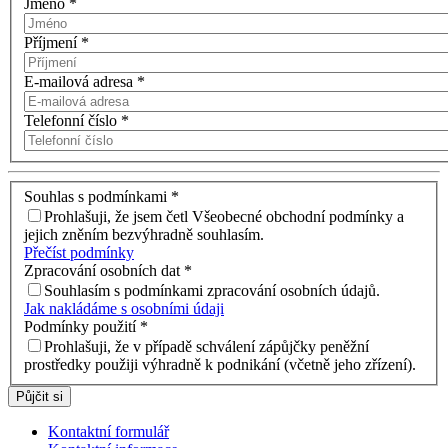
Jméno
*
Příjmení
*
E-mailová adresa
*
Telefonní číslo
*
Souhlas s podmínkami
*
Prohlašuji, že jsem četl Všeobecné obchodní podmínky a
jejich zněním bezvýhradně souhlasím.
Přečíst podmínky
Zpracování osobních dat
*
Souhlasím s podmínkami zpracování osobních údajů.
Jak nakládáme s osobními údaji
Podmínky použití
*
Prohlašuji, že v případě schválení zápůjčky peněžní
prostředky použiji výhradně k podnikání (včetně jeho zřízení).
Půjčit si
Kontaktní formulář