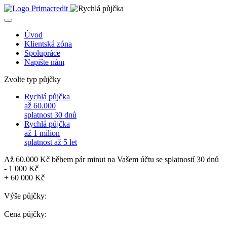
Přejít k hlavnímu obsahu
Úvod
Klientská zóna
Spolupráce
Napište nám
Zvolte typ půjčky
Rychlá půjčka
až
60.000
splatnost 30 dnů
Rychlá půjčka
až
1 milion
splatnost až 5 let
Až 60.000 Kč během pár minut na Vašem účtu
se splatností 30 dnů
-
1 000 Kč
+
60 000 Kč
Výše půjčky:
Cena půjčky: