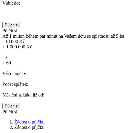
Vrátit do:
Půjčit si
Až 1 milion během pár minut na Vašem účtu
se splatností až 5 let
-
10 000 Kč
+
1 000 000 Kč
-
3
+
60
Výše půjčky:
Počet splátek:
Měsíční splátka již od:
Půjčit si
Žádost o půjčku
Žádost o půjčku